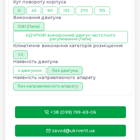
Кут повороту корпуса
0
45
90
135
270
315
Виконання двигуна
1081 (Лапи)
АДЧР1081 асинхронний двигун частотного
регулювання (Лапи)
Кліматичне виконання категорія розміщення
У2
Наявність двигуна
з двигуном
без двигуна
Наявність направляючого апарату
без направляючого апарату
+38 (099) 199-69-06
zavod@ukrvent.ua