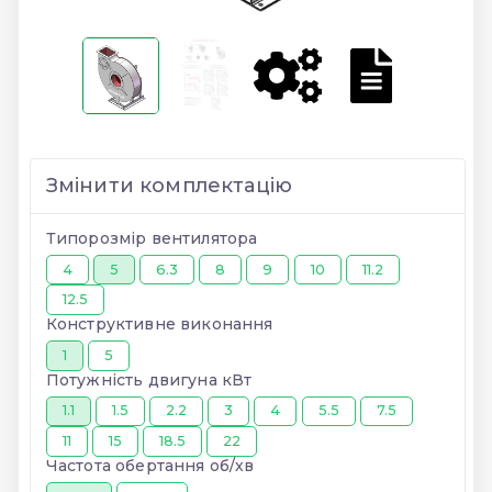
Змінити комплектацію
Типорозмір вентилятора
4
5
6.3
8
9
10
11.2
12.5
Конструктивне виконання
1
5
Потужність двигуна кВт
1.1
1.5
2.2
3
4
5.5
7.5
11
15
18.5
22
Частота обертання об/хв