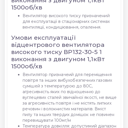
виконання з двигуном 1,1кВт
1500об/хв
Вентилятор високого тиску призначений
для експлуатації в стаціонарних системах
вентиляції, кондиціювання, опалення.
Умови експлуатації
відцентрового вентилятора
високого тиску ВР132-30-5 1
виконання з двигуном 1,1кВт
1500об/хв
Вентилятор призначеий для переміщення
повітря та інших вибухобезпечних газових
сумішей з температурою до 80С,
агресивність яких по відношенню до
вуглецевих сталей звичайної якості, не вище
за агресивність повітря і не містять липких
речовин і волокнистих матеріалів. Вміст
пилу та інших твердих домішок не повинен
перевищувати 100мг/м
Температура довкілля: допустимий діапазон