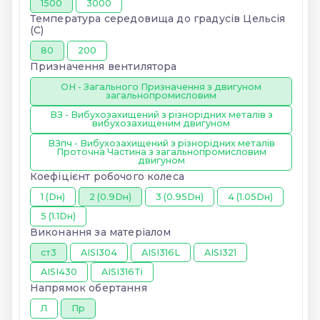
1500
3000
Температура середовища до градусів Цельсія
(С)
80
200
Призначення вентилятора
ОН - Загального Призначення з двигуном
загальнопромисловим
ВЗ - Вибухозахищений з різнорідних металів з
вибухозахищеним двигуном
ВЗпч - Вибухозахищений з різнорідних металів
Проточна Частина з загальнопромисловим
двигуном
Коефіцієнт робочого колеса
1 (Dн)
2 (0.9Dн)
3 (0.95Dн)
4 (1.05Dн)
5 (1.1Dн)
Виконання за матеріалом
ст3
AISI304
AISI316L
AISI321
AISI430
AISI316Ti
Напрямок обертання
Л
Пр