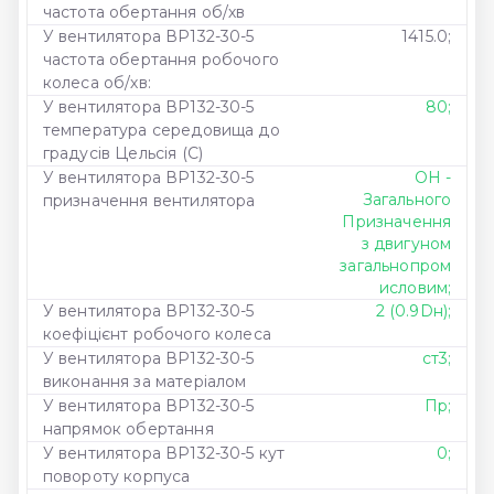
частота обертання об/хв
У вентилятора ВР132-30-5
1415.0;
частота обертання робочого
колеса об/хв:
У вентилятора ВР132-30-5
80;
температура середовища до
градусів Цельсія (С)
У вентилятора ВР132-30-5
ОН -
Загального
призначення вентилятора
Призначення
з двигуном
загальнопром
исловим;
У вентилятора ВР132-30-5
2 (0.9Dн);
коефіцієнт робочого колеса
У вентилятора ВР132-30-5
ст3;
виконання за матеріалом
У вентилятора ВР132-30-5
Пр;
напрямок обертання
У вентилятора ВР132-30-5 кут
0;
повороту корпуса